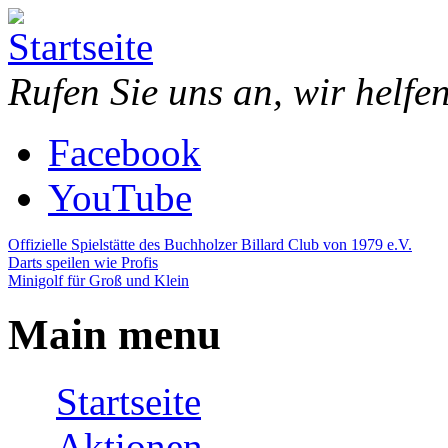
Direkt zum Inhalt
Piazza
Bowling,
Rufen Sie uns an, wir helfe
Bowling
Billard,
Center
Minigolf,
Darts,
Facebook
Restaurant,
Eventraum
YouTube
Offizielle Spielstätte des Buchholzer Billard Club von 1979 e.V.
Darts speilen wie Profis
Minigolf für Groß und Klein
Main menu
Startseite
Aktionen