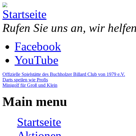
Direkt zum Inhalt
Piazza
Bowling,
Rufen Sie uns an, wir helfe
Bowling
Billard,
Center
Minigolf,
Darts,
Facebook
Restaurant,
Eventraum
YouTube
Offizielle Spielstätte des Buchholzer Billard Club von 1979 e.V.
Darts speilen wie Profis
Minigolf für Groß und Klein
Main menu
Startseite
Aktionen