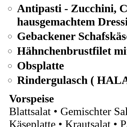
Antipasti - Zucchini,
hausgemachtem Dress
Gebackener Schafskäs
Hähnchenbrustfilet m
Obsplatte
Rindergulasch ( HALA
Vorspeise
Blattsalat • Gemischter Sal
Käseplatte • Krautsalat • P